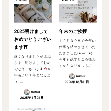
2025明けまして
年末のご挨拶
おめでとうござい
１２月３０日で今年の
ます⛩
仕事を納めさせていた
だきました(●´ω｀●)
遅くなりましたが みな
今年も残すところ後わ
さま、明けましておめ
ずかとなりまし […]
でとうございます
今
年もよい１年となるよ
mimu
う […]
2024年12月31日
mimu
2025年1月21日