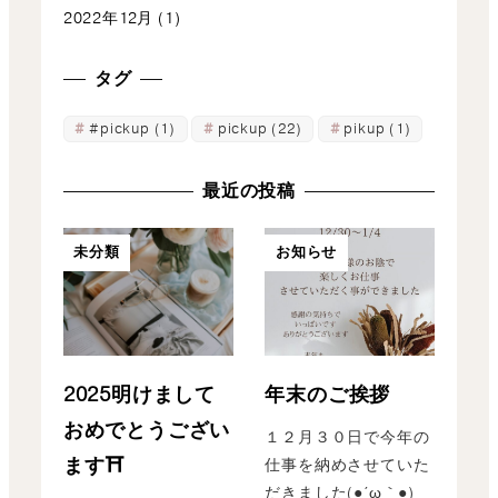
2022年12月
(1)
タグ
#pickup
(1)
pickup
(22)
pikup
(1)
最近の投稿
未分類
お知らせ
2025明けまして
年末のご挨拶
おめでとうござい
１２月３０日で今年の
ます⛩
仕事を納めさせていた
だきました(●´ω｀●)